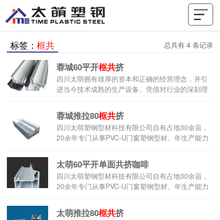
标签：
框共
总共有 4 条记录
蓉城60平开
框共
挤
四川太萌拥有雄厚的资本和正确的经营理念，并引
进当今技术成熟的生产设备。凭借对行业的深刻理
解，对原料行情的准确把握，对市场变化的前瞻判
断，确保太萌公司研发生产出的产品，质优价宜，
蓉城推拉80
框共
挤
适销对路。
四川太萌塑钢型材科技有限公司自有占地30余亩，
20余年专门从事PVC-U门窗塑钢型材、年生产能力
20000余吨，年产300万平米塑钢门窗型材，现主要
经营“太萌”、“好望”、“蓉城”品牌。高水平的专业技
太萌60平开单面共挤咖啡
术队伍，先进的设备，优秀的管理团队和爱岗敬业
四川太萌塑钢型材科技有限公司自有占地30余亩，
的员工，是公司迅速崛起，永续发展的保障。
20余年专门从事PVC-U门窗塑钢型材、年生产能力
20000余吨，年产300万平米塑钢门窗型材，现主要
经营“太萌”、“好望”、“蓉城”品牌。高水平的专业技
太萌推拉80
框共
挤
术队伍，先进的设备，优秀的管理团队和爱岗敬业